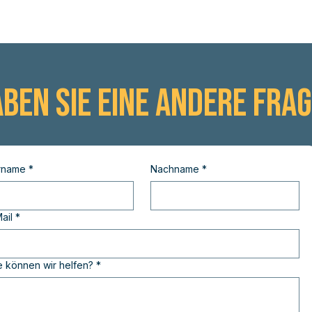
rer Unterschrift findet ein persönliches Gespräch mit dem
lten Sie alle relevanten Materialien.Egal, ob du einer best
mindestens zwei Songs für die Songliste vorschlagen. Auße
nd und einer Community-Gruppe hinzugefügt, in der wir d
eßlich erhältst du den Termin deiner ersten Probe mit deine
ben Sie eine andere Fra
rname
*
Nachname
*
ail
*
 können wir helfen?
*