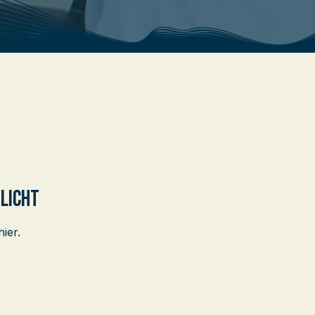
tlicht
ier.